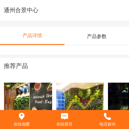
通州合景中心
产品详情
产品参数
推荐产品
三元桥昆泰酒店~展
通州合景中心
水族~生
在线地图
在线留言
电话咨询
会
型