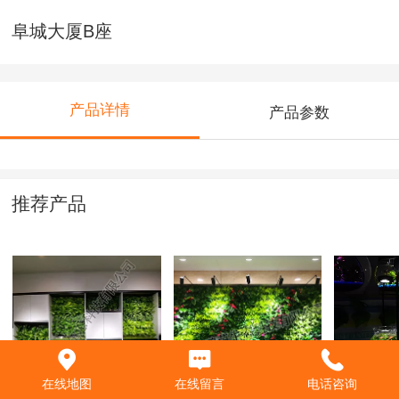
阜城大厦B座
产品详情
产品参数
推荐产品
中央公园广场A7-
电信大厦3层
水族~生
在线地图
在线留言
电话咨询
303
型