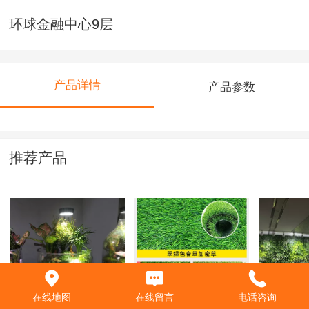
环球金融中心9层
产品详情
产品参数
推荐产品
水族~生态瓶~水陆
草坪类
亚投行
在线地图
在线留言
电话咨询
型