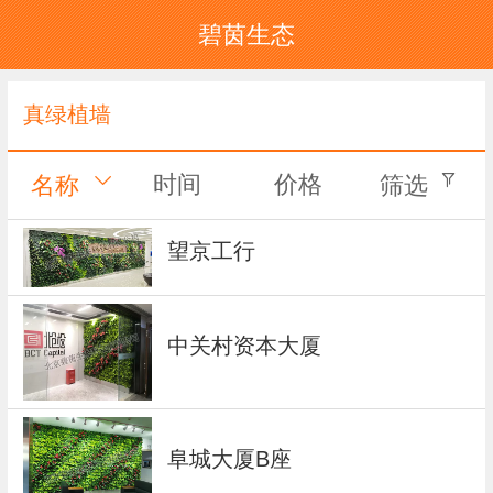
碧茵生态
真绿植墙
时间
价格
名称
筛选
望京工行
中关村资本大厦
阜城大厦B座